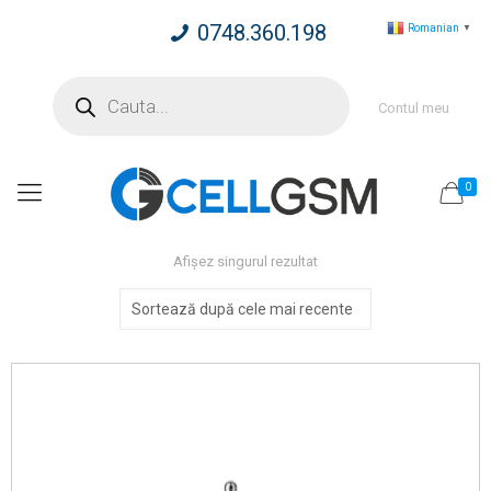
0748.360.198
Romanian
▼
Products
search
Contul meu
0
Afișez singurul rezultat