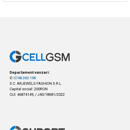
Departament vanzari:
✆
0748.360.198
S.C. ARJEWELS FASHION S.R.L.
Capital social: 200RON
CUI: 46874149, / J40/18681/2022