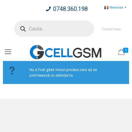
0748.360.198
Romanian
▼
Products
search
Contul meu
0
Nu a fost găsit niciun produs care să se
potrivească cu selecția ta.