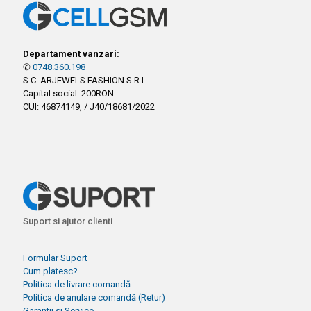
Departament vanzari:
✆
0748.360.198
S.C. ARJEWELS FASHION S.R.L.
Capital social: 200RON
CUI: 46874149, / J40/18681/2022
Suport si ajutor clienti
Formular Suport
Cum platesc?
Politica de livrare comandă
Politica de anulare comandă (Retur)
Garantii si Service