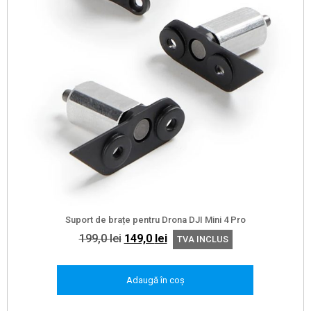
Suport de brațe pentru Drona DJI Mini 4 Pro
Prețul
Prețul
199,0
lei
149,0
lei
TVA INCLUS
inițial
curent
a
este:
Adaugă în coș
fost:
149,0 lei.
199,0 lei.