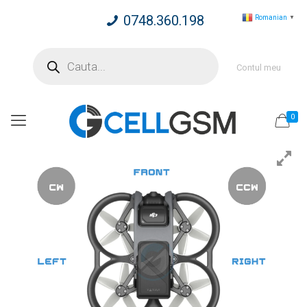
0748.360.198
Romanian
▼
Products
search
Contul meu
0