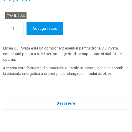
TVA INCLUS
Adaugă în coș
Elicea DJI Avata este un component esențial pentru drona DJI Avata,
concepută pentru a oferi performanțe de zbor superioare și stabilitate
optimă.
Aceasta este fabricată din materiale durabile și ușoare, ceea ce contribuie
la eficiența energetică a dronei și la prelungirea timpului de zbor.
Descriere