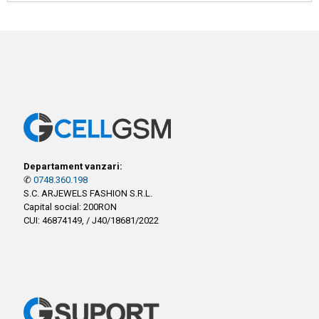
Departament vanzari:
✆
0748.360.198
S.C. ARJEWELS FASHION S.R.L.
Capital social: 200RON
CUI: 46874149, / J40/18681/2022